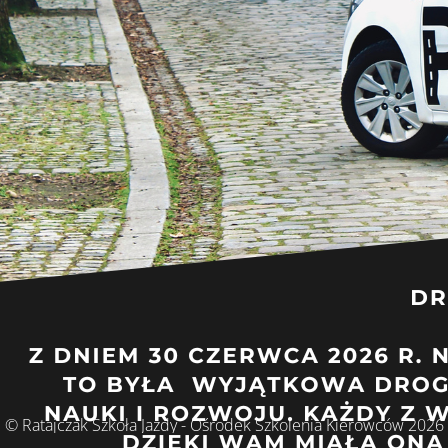
© Ratajczak Szkoła Jazdy - Ośrodek Szkolenia Kierowców 2026