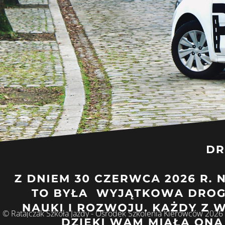
© Ratajczak Szkoła Jazdy - Ośrodek Szkolenia Kierowców 2026