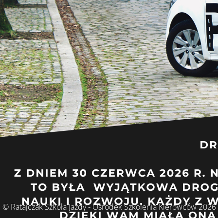
© Ratajczak Szkoła Jazdy - Ośrodek Szkolenia Kierowców 2026